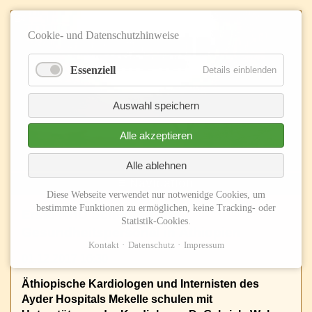
Cookie- und Datenschutzhinweise
Essenziell
Details einblenden
Auswahl speichern
Alle akzeptieren
Alle ablehnen
≡ Navigation
Diese Webseite verwendet nur notwenidge Cookies, um
bestimmte Funktionen zu ermöglichen, keine Tracking- oder
Erste RHD Schulung von
Statistik-Cookies.
Gesundheitspersonal in Äthiopien
Kontakt
Datenschutz
Impressum
01.12.2017 16:30
Äthiopische Kardiologen und Internisten des
Ayder Hospitals Mekelle schulen mit