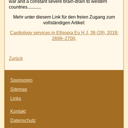
war and a constant severe brain-drain to western
countries............
Mehr unter diesem Link für den freien Zugang zum
vollständigen Artikel:
Cardiology services in Ethiopia Eu H J, 39 (29), 2018:
2699–2700,
Zurück
Navigation
Sponsoren
überspringen
Sitemap
Links
Navigation
Kontakt
überspringen
Datenschutz