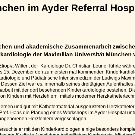
hen im Ayder Referral Hospit
schen und akademische Zusammenarbeit zwischen
kardiologie der Maximilian Universität München v
tiopia-Witten, der Kardiologe Dr. Christian Leuner führte währ
s 15. Dezember den zum ersten mal kommenden Kinderkardiolo
rkardiologie und Pädiatrische Intensivmedizin der Ludwigs Maxi
. Dessen Ziel war es, innerhalb seines dreitägigen Aufenthaltes
arbeit mit der dort besehenden Kinderkardiologie bestehen. D
n Kindern mit Herzfehlern mittels moderner Herzkathetertechn
ernen und gut mit Kathetermaterial ausgerüsteten Herzkatheter
rof. Haas die Planung eines Workshops im Ayder Hospital unter
angeborenen Herzfehlern vorgeschlagen.
suchte er mit den Kinderkardiologen einige besonders komplex