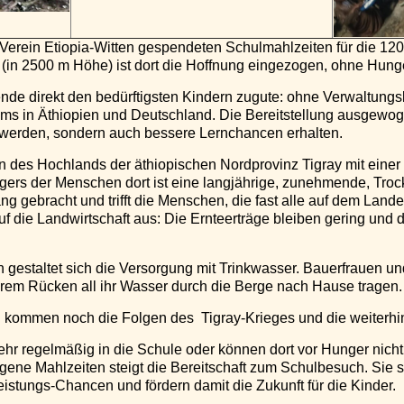
Verein Etiopia-Witten gespendeten Schulmahlzeiten für die 120
a (in 2500 m Höhe) ist dort die Hoffnung eingezogen, ohne Hung
de direkt den bedürftigsten Kindern zugute: ohne Verwaltungs
ams in Äthiopien und Deutschland. Die Bereitstellung ausgewoge
tt werden, sondern auch bessere Lernchancen erhalten.
den des Hochlands der äthiopischen Nordprovinz Tigray mit eine
ers der Menschen dort ist eine langjährige, zunehmende, Troc
gebracht und trifft die Menschen, die fast alle auf dem Lande
auf die Landwirtschaft aus: Die Ernteerträge bleiben gering und d
estaltet sich die Versorgung mit Trinkwasser. Bauerfrauen und 
ihrem Rücken all ihr Wasser durch die Berge nach Hause tragen.
 kommen noch die Folgen des Tigray-Krieges und die weiterhin 
hr regelmäßig in die Schule oder können dort vor Hunger nicht
ne Mahlzeiten steigt die Bereitschaft zum Schulbesuch. Sie st
istungs-Chancen und fördern damit die Zukunft für die Kinder.