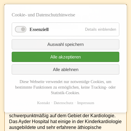
Cookie- und Datenschutzhinweise
Essenziell
Details einblenden
Auswahl speichern
Alle akzeptieren
Alle ablehnen
≡ Navigation
Diese Webseite verwendet nur notwenidge Cookies, um
bestimmte Funktionen zu ermöglichen, keine Tracking- oder
Warum wir seit 2020 nicht mehr in Äthiopien tätig sein
Statistik-Cookies.
können.
Kontakt
Datenschutz
Impressum
Etiopia-Witten engagiert sich im Bereich der
Kinderheilkunde seit einigen Jahren
schwerpunktmäßig auf dem Gebiet der Kardiologie.
Das Ayder Hospital hat einige in der Kinderkardiologie
ausgebildete und sehr erfahrene äthiopische