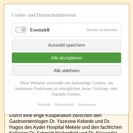
Cookie- und Datenschutzhinweise
Essenziell
Details einblenden
Auswahl speichern
Alle akzeptieren
Alle ablehnen
≡ Navigation
Diese Webseite verwendet nur notwenidge Cookies, um
bestimmte Funktionen zu ermöglichen, keine Tracking- oder
Warum wir seit 2020 nicht mehr in Äthiopien tätig sein
Statistik-Cookies.
können.
Kontakt
Datenschutz
Impressum
Gastro-Enterologie (Magen-Darm Heilkunde)
Durch eine enge Kooperation zwischen den
Gastroenterologen Dr. Yazezew Kebede und Dr.
Hagos des Ayder Hospital Mekele und den fachlichen