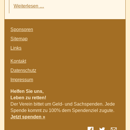
Etiopia-
Weiterlesen …
Witten
übergibt
Feuerwehrfahrzeug
Navigation
an
Sponsoren
überspringen
die
Sitemap
Partnerstadt
Mekelle
Links
in
Äthiopien
Navigation
Kontakt
überspringen
Datenschutz
Impressum
Helfen Sie uns,
Leben zu retten!
Der Verein bittet um Geld- und Sachspenden. Jede
Spende kommt zu 100% dem Spendenziel zugute.
Jetzt spenden »
Facebook
Twitter
E-mai