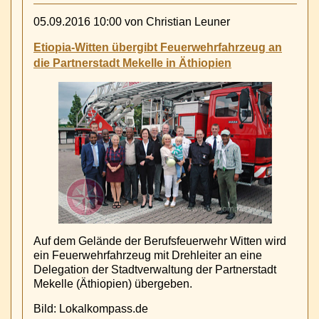
Witten
spendet
05.09.2016 10:00
von Christian Leuner
25.000
€
Etiopia-Witten übergibt Feuerwehrfahrzeug an
an
die Partnerstadt Mekelle in Äthiopien
Etiopia-
Witten
e.V.
für
den
Bau
ein
Grundschule
im
Norden
Äthiopiens
Auf dem Gelände der Berufsfeuerwehr Witten wird
ein Feuerwehrfahrzeug mit Drehleiter an eine
Delegation der Stadtverwaltung der Partnerstadt
Mekelle (Äthiopien) übergeben.
Bild: Lokalkompass.de