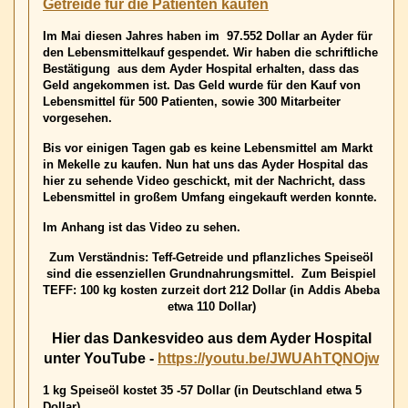
Getreide für die Patienten kaufen
war
eln
Im Mai diesen Jahres haben im 97.552 Dollar an Ayder für
den Lebensmittelkauf gespendet. Wir haben die schriftliche
großes
Bestätigung aus dem Ayder Hospital erhalten, dass das
Erlebnis
Geld angekommen ist. Das Geld wurde für den Kauf von
und
Lebensmittel für 500 Patienten, sowie 300 Mitarbeiter
Erfolg
vorgesehen.
Bis vor einigen Tagen gab es keine Lebensmittel am Markt
in Mekelle zu kaufen. Nun hat uns das Ayder Hospital das
hier zu sehende Video geschickt, mit der Nachricht, dass
Lebensmittel in großem Umfang eingekauft werden konnte.
Im Anhang ist das Video zu sehen.
Zum Verständnis: Teff-Getreide und pflanzliches Speiseöl
sind die essenziellen Grundnahrungsmittel. Zum Beispiel
TEFF: 100 kg kosten zurzeit dort 212 Dollar (in Addis Abeba
etwa 110 Dollar)
Hier das Dankesvideo aus dem Ayder Hospital
unter YouTube -
https://youtu.be/JWUAhTQNOjw
1 kg Speiseöl kostet 35 -57 Dollar (in Deutschland etwa 5
Dollar)