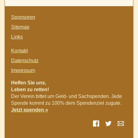
Patienten
in
kaufen
Witten
Navigation
am
Sponsoren
überspringen
Sonntag,
Sitemap
28.08.2022
in
Links
Schleusenwärterhäuschen
Navigation
Kontakt
überspringen
Datenschutz
Impressum
Helfen Sie uns,
Leben zu retten!
Der Verein bittet um Geld- und Sachspenden. Jede
Spende kommt zu 100% dem Spendenziel zugute.
Jetzt spenden »
Facebook
Twitter
E-mai