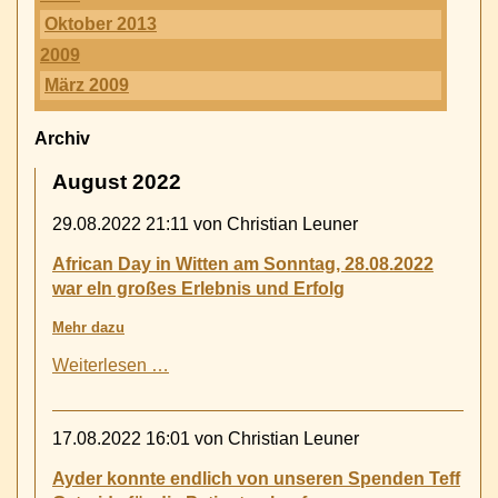
Oktober 2013
2009
März 2009
Archiv
August 2022
29.08.2022 21:11
von Christian Leuner
African Day in Witten am Sonntag, 28.08.2022
war eln großes Erlebnis und Erfolg
Mehr dazu
African
Weiterlesen …
Day
in
Witten
17.08.2022 16:01
von Christian Leuner
am
Sonntag,
Ayder konnte endlich von unseren Spenden Teff
28.08.2022