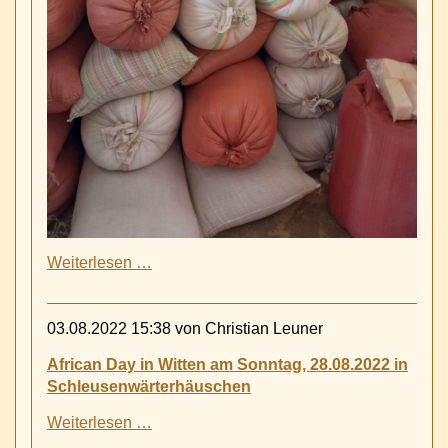
Ayder
Weiterlesen …
konnte
endlich
von
03.08.2022 15:38
von Christian Leuner
unseren
Spenden
African Day in Witten am Sonntag, 28.08.2022 in
Teff
Schleusenwärterhäuschen
Getreide
für
African
Weiterlesen …
die
Day