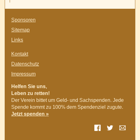
Idris
hat
das
Navigation
Bundesverdienstkreuz
Sponsoren
überspringen
verliehen
Sitemap
bekommen
Links
Navigation
Kontakt
überspringen
Datenschutz
Impressum
Helfen Sie uns,
Leben zu retten!
Der Verein bittet um Geld- und Sachspenden. Jede
Spende kommt zu 100% dem Spendenziel zugute.
Jetzt spenden »
Facebook
Twitter
E-mai