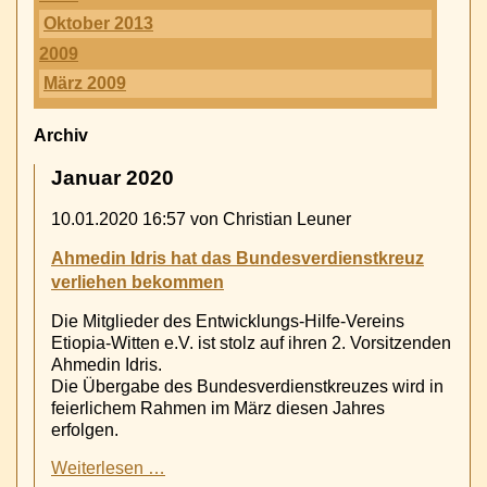
Oktober 2013
2009
März 2009
Archiv
Januar 2020
10.01.2020 16:57
von Christian Leuner
Ahmedin Idris hat das Bundesverdienstkreuz
verliehen bekommen
Die Mitglieder des Entwicklungs-Hilfe-Vereins
Etiopia-Witten e.V. ist stolz auf ihren 2. Vorsitzenden
Ahmedin Idris.
Die Übergabe des Bundesverdienstkreuzes wird in
feierlichem Rahmen im März diesen Jahres
erfolgen.
Ahmedin
Weiterlesen …